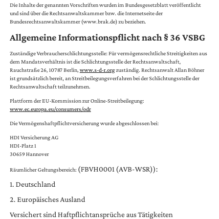
Die Inhalte der genannten Vorschriften wurden im Bundesgesetzblatt veröffentlicht
und sind über die Rechtsanwaltskammer bzw. die Internetseite der
Bundesrechtsanwaltskammer (www.brak.de) zu beziehen.
Allgemeine Informationspflicht nach § 36 VSBG
Zuständige Verbraucherschlichtungsstelle: Für vermögensrechtliche Streitigkeiten aus
dem Mandatsverhältnis ist die Schlichtungsstelle der Rechtsanwaltschaft,
Rauchstraße 26, 10787 Berlin,
www.s-d-r.org
zuständig. Rechtsanwalt Allan Böhner
ist grundsätzlich bereit, an Streitbeilegungsverfahren bei der Schlichtungsstelle der
Rechtsanwaltschaft teilzunehmen.
Plattform der EU-Kommission zur Online-Streitbeilegung:
www.ec.europa.eu/consumers/odr
Die Vermögenshaftpflichtversicherung wurde abgeschlossen bei:
HDI Versicherung AG
HDI-Platz 1
30659 Hannover
(FBVH0001 (AVB-WSR)):
Räumlicher Geltungsbereich:
1. Deutschland
2. Europäisches Ausland
Versichert sind Haftpflichtansprüche aus Tätigkeiten